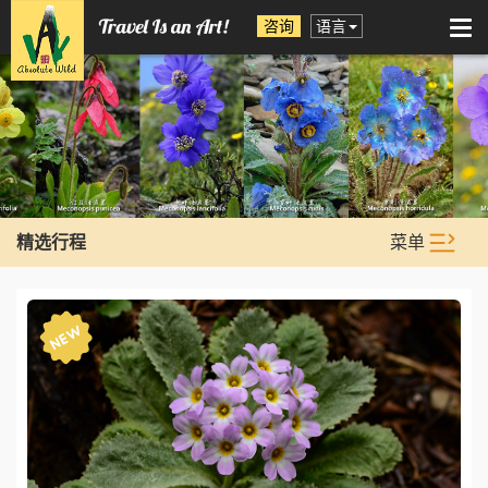
咨询
语言
Tog
nav
菜单
精选行程