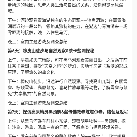
量稀少的原因，思考人类生活与自然的关系；沿途游览高原藏
城。
下午：河边观看青海湖独有的生态奇观——湟鱼洄游；在离青海
湖最近的一段公路上领略其独特的魅力，在湖边与青海湖来一场
零距离的接触，晚上入住黑马河。
晚上：室内主题游戏及调查总结
第6天：橡皮山徒步与自然观察&茶卡盐湖探秘
上午：早晨如天气晴朗，可在黑马河观看美丽日出，之后乘车前
往茶卡盐湖，感受“天空之境”的梦幻，实地学习茶卡盐湖的形成
原理，了解悠久的盐文化。
下午：橡皮山徒步，沿途进行自然观察。寻找高山兀鹫、白腰雪
雀、棕颈雪雀、高原鼠兔、喜马拉雅旱獭等动物，了解雪雀与鼠
兔“共享巢穴”的自然现象。
晚上：室内主题游戏及调查总结
第7天：探访高原精灵黑颈鹤&藏传佛教寺院塔尔寺，结营及返程
上午：从黑马河乘车前往小东湖，观察明星物种——黑颈鹤，探
讨涉禽、游禽、鸣禽三者的异同，了解鸟类与栖息环境关系。
下午：乘车前往我国著名的藏传佛教寺院——塔尔寺，欣赏极具