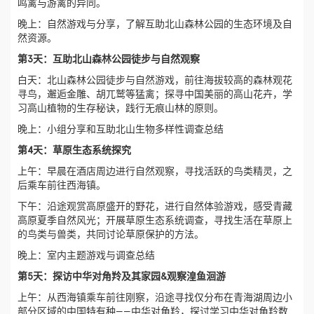
鸣禽与游禽的异同。
晚上：自然游戏与分享，了解互助北山森林公园的生态环境及自
然资源。
第3天：互助北山森林公园徒步与自然观察
白天：北山森林公园徒步与自然游戏，前往海拔较高的森林观花
寻鸟，邂逅金雕、胡兀鹫等猛禽；探寻中国美丽的高山花卉，学
习高山植物的生存秘诀，践行无痕山林的原则。
晚上：小组分享和互助北山生物多样性调查总结
第4天：草原生态系统探究
上午：早晨在酒店周边进行自然观察，寻找活跃的鸟类精灵，之
后乘车前往西海镇。
下午：沿途观赏高原盛开的野花，进行自然体验游戏，感受青藏
高原夏季自然风光；开展草原生态系统调查，寻找生活在草原上
的鸟类与兽类，共同讨论草原保护的方法。
晚上：室内主题游戏与调查总结
第5天：探访中华对角羚及其家园&观察湟鱼洄游
上午：从西海镇乘车前往刚察，沿途寻找仅分布在青海湖周边小
部分区域的中国特有种——中华对角羚，探讨学习中华对角羚数