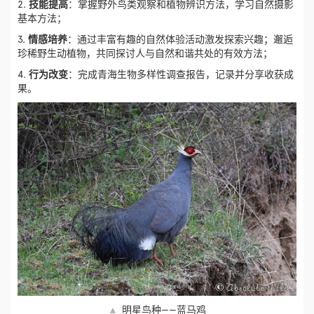
2.
技能提高
：掌握野外鸟类观察和植物辨识方法，学习自然摄影
基本方法；
3.
情感培养
：通过丰富有趣的自然体验活动激发探索兴趣；邂逅
珍稀野生动植物，共同探讨人与自然和谐共处的有效方法；
4.
行为改变
：完成青海生物多样性调查报告，记录并分享收获成
果。
▲
明星鸟种——蓝马鸡