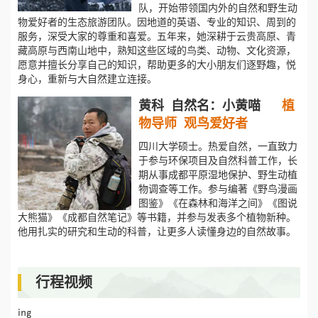
队，开始带领国内外的自然和野生动
物爱好者的生态旅游团队。因地道的英语、专业的知识、周到的
服务，深受大家的尊重和喜爱。五年来，她深耕于云贵高原、青
藏高原与西南山地中，熟知这些区域的鸟类、动物、文化资源，
愿意并擅长分享自己的知识，帮助更多的大小朋友们逐野趣，悦
身心，重新与大自然建立连接。
黄科 自然名：小黄喵
植
物导师 观鸟爱好者
四川大学硕士。热爱自然，一直致力
于参与环保项目及自然科普工作，长
期从事成都平原湿地保护、野生动植
物调查等工作。参与编著《野鸟漫画
图鉴》《在森林和海洋之间》《图说
大熊猫》《成都自然笔记》等书籍，并参与发表多个植物新种。
他用扎实的研究和生动的科普，让更多人读懂身边的自然故事。
行程视频
ing