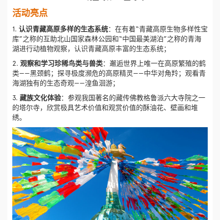
活动亮点
1.
认识青藏高原多样的生态系统
：在有着“青藏高原生物多样性宝
库”之称的互助北山国家森林公园和“中国最美湖泊”之称的青海
湖进行动植物观察，认识青藏高原丰富的生态系统；
2.
观察和学习珍稀鸟类与兽类
：邂逅世界上唯一在高原繁殖的鹤
类——黑颈鹤；探寻极度濒危的高原精灵——中华对角羚；观看青
海湖独有的生态奇观——湟鱼洄游；
3.
藏族文化体验
：参观我国著名的藏传佛教格鲁派六大寺院之一
的塔尔寺，欣赏极具艺术价值和观赏价值的酥油花、壁画和堆
绣。