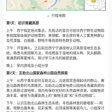
▲
行程地图
第1天：初识青藏高原
上午：西宁指定地点集合，先抵达的营员可前往西宁野生动物园
参观国家级保护动物雪豹、黑颈鹤、普氏原羚等人工繁育种群以
及荒漠猫、白唇鹿、野牦牛等高原特色野生动物。
下午：开营典礼，之后前往西宁宁湖湿地认识高原湿地生态系
统，熟悉鸟类观察方法，寻找栖息于湿地的绿头鸭、凤头䴙䴘、
普通燕鸥等夏候鸟，探讨学习水鸟的秘密武器。
晚上：室内游戏及小组分享
第2天：互助北山国家森林公园自然探索
上午：从西宁乘车前往互助北山，沿途观赏连绵起伏的群山，邂
逅马路两旁的鸟类精灵。互助北山国家地质公园地处青藏高原向
黄土高原过渡地带，境内有保存完好的天然森林资源，动植物资
源丰富，被誉为青藏高原上的“植物王国”和“天然动物园”。
下午：认识互助北山森林生态系统，寻找森林里的歌唱家——鸣
禽，观察白眉朱雀、花彩雀莺、白顶溪鸲等美丽鸟儿，小组探讨