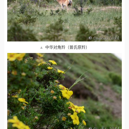
▲
中华对角羚（普氏原羚）