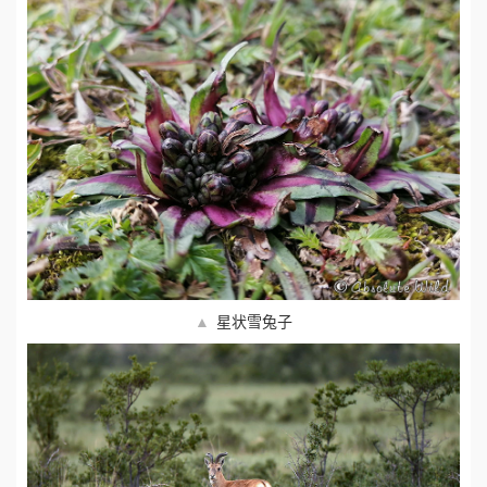
▲
星状雪兔子