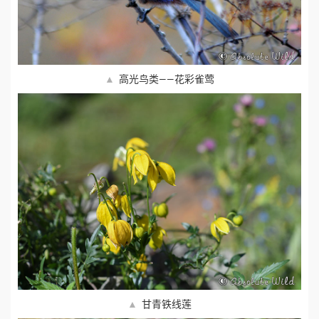
▲
高光鸟类——花彩雀莺
▲
甘青铁线莲