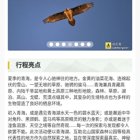
行程亮点
夏季的青海，是令人心驰神往的地方。金黄的油菜花海、连绵起
伏的雪山、一望无垠的草原、驰骋的骏马......青海兼具青藏高
原、内陆干旱盆地和黄土高原三种地形地貌，森林、草原、湖
泊、高山、戈壁、荒漠点缀其中，其复杂的生境特点也为多样的
生物营造了良好的栖息环境。
初入青海，或是遇见青海湖水天一色的碧水蓝天；或是邂逅中华
对角羚、黑颈鹤、蓝马鸡等高原精灵的魅力身影；亦或是着迷于
湟鱼洄游、天空之境等自然奇观......每一次的探索与发现都令人
欲罢不能。此次活动便以青海湖、互助北山国家森林公园等极具
代表性的地方作为自然探索之地，旨在带深度探索最真实、神秘