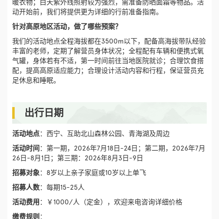
暖衣物；白天紫外线照射较为强烈，需准备防晒面霜等物品。活
动开始前，我们将提供更为详细的行前准备指南。
针对高原地区活动，做了哪些预案？
我们的活动地点全程海拔都在3500m以下，配备高海拔带队经验
丰富的老师，定期了解营员身体状况；全程配有车辆和便携式氧
气罐，身体若有不适，第一时间前往当地医院就诊；合理饮食搭
配，提高高原适应能力；合理设计活动内容和行程，保证营员充
足休息和睡眠。
出行日期
活动地点
：西宁、互助北山森林公园、青海湖及周边
活动时间
：第一期，2026年7月18日-24日；第二期，2026年7月
26日-8月1日；第三期：2026年8月3日-9日
招募对象
：8岁以上亲子家庭或10岁以上单飞
招募人数
：每期15-25人
活动费用
：￥1000/人（定金），欢迎来电咨询详细价格
缴费规则
：