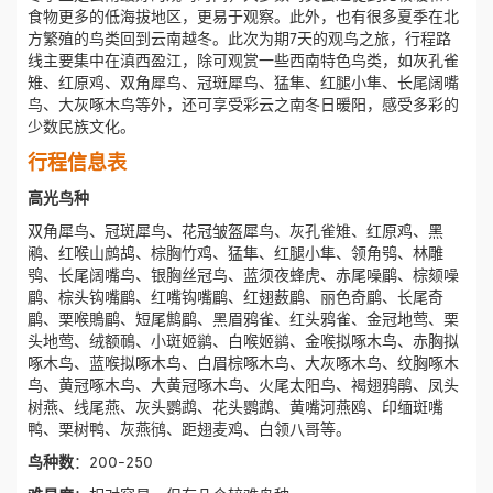
食物更多的低海拔地区，更易于观察。此外，也有很多夏季在北
方繁殖的鸟类回到云南越冬。此次为期7天的观鸟之旅，行程路
线主要集中在滇西盈江，除可观赏一些西南特色鸟类，如灰孔雀
雉、红原鸡、双角犀鸟、冠斑犀鸟、猛隼、红腿小隼、长尾阔嘴
鸟、大灰啄木鸟等外，还可享受彩云之南冬日暖阳，感受多彩的
少数民族文化。
行程信息表
高光鸟种
双角犀鸟、冠斑犀鸟、花冠皱盔犀鸟、灰孔雀雉、红原鸡、黑
鹇、红喉山鹧鸪、棕胸竹鸡、猛隼、红腿小隼、领角鸮、林雕
鸮、长尾阔嘴鸟、银胸丝冠鸟、蓝须夜蜂虎、赤尾噪鹛、棕颏噪
鹛、棕头钩嘴鹛、红嘴钩嘴鹛、红翅薮鹛、丽色奇鹛、长尾奇
鹛、栗喉鵙鹛、短尾鹪鹛、黑眉鸦雀、红头鸦雀、金冠地莺、栗
头地莺、绒额鳾、小斑姬鹟、白喉姬鹟、金喉拟啄木鸟、赤胸拟
啄木鸟、蓝喉拟啄木鸟、白眉棕啄木鸟、大灰啄木鸟、纹胸啄木
鸟、黄冠啄木鸟、大黄冠啄木鸟、火尾太阳鸟、褐翅鸦鹃、凤头
树燕、线尾燕、灰头鹦鹉、花头鹦鹉、黄嘴河燕鸥、印缅斑嘴
鸭、栗树鸭、灰燕鸻、距翅麦鸡、白领八哥等。
鸟种数
：200-250