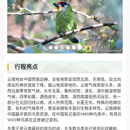
行程亮点
云南地处中国西南边陲，全省地势呈现西北高、东南低，自北向
南呈阶梯状逐级下降，属山地高原地形。云南气候类型众多，滇
西北属寒带型气候，长冬无夏，春秋较短；滇东、滇中属温带型
气候，四季如春，遇雨成冬；滇南、滇西南属低热河谷区，有一
部分在北回归线以南，进入热带范围，长夏无冬。特殊的地理位
置、有利的气候条件，使该省拥有丰富的生物多样性。云南拥有
中国最丰富的鸟类资源，在中国有记录的1480种鸟类中，有将近
1000种鸟类在这里被记录到。
冬季正是云南最好的观鸟时间，大多数鸟类会迁徙到比较暖和、