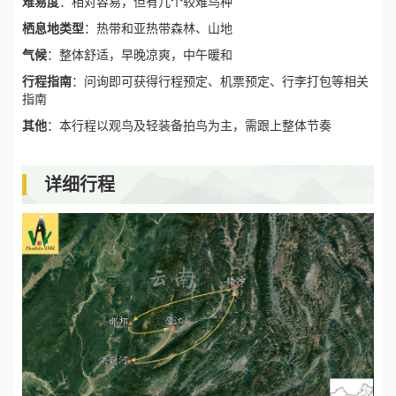
难易度
：相对容易，但有几个较难鸟种
栖息地类型
：热带和亚热带森林、山地
气候
：整体舒适，早晚凉爽，中午暖和
行程指南
：问询即可获得行程预定、机票预定、行李打包等相关
指南
其他
：本行程以观鸟及轻装备拍鸟为主，需跟上整体节奏
详细行程