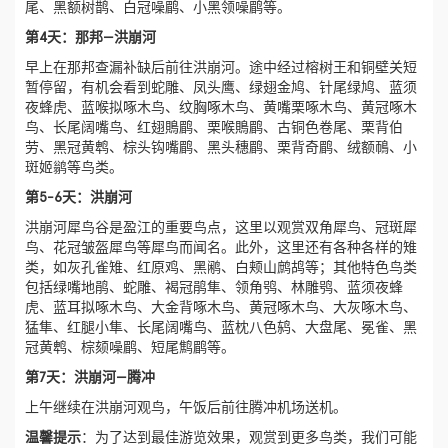
尾、黑额树鹊、白冠噪鹛、小黑领噪鹛等。
第4天：那邦—洪崩河
早上在那邦查漏补缺后前往洪崩河。途中经过榕树王和铜壁关短
暂停留，有机会看到蛇雕、凤头鹰、绿翅金鸠、针尾绿鸠、蓝须
夜蜂虎、蓝喉拟啄木鸟、纹胸啄木鸟、黄嘴栗啄木鸟、黄冠啄木
鸟、长尾阔嘴鸟、红翅鵙鹛、栗喉鵙鹛、古铜色卷尾、栗背伯
劳、黑冠黄鹎、棕头钩嘴鹛、黑头穗鹛、栗背奇鹛、绒额鳾、小
斑姬鹟等鸟类。
第5-6天：洪崩河
洪崩河犀鸟谷是盈江的重要鸟点，这里以观赏双角犀鸟、冠斑犀
鸟、花冠皱盔犀鸟等犀鸟而闻名。此外，这里还有各种各样的雉
类，如灰孔雀雉、红原鸡、黑鹇、白颊山鹧鸪等；其他特色鸟类
包括绿嘴地鹃、蛇雕、褐冠鹃隼、领角鸮、林雕鸮、蓝须夜蜂
虎、蓝耳拟啄木鸟、大金背啄木鸟、黄冠啄木鸟、大灰啄木鸟、
猛隼、红腿小隼、长尾阔嘴鸟、蓝枕八色鸫、大盘尾、冕雀、黑
冠黄鹎、棕颏噪鹛、短尾鹪鹛等。
第7天：洪崩河—腾冲
上午继续在洪崩河观鸟，午饭后前往腾冲机场送机。
温馨提示
：为了达到最佳游览效果，观赏到更多鸟类，我们可能