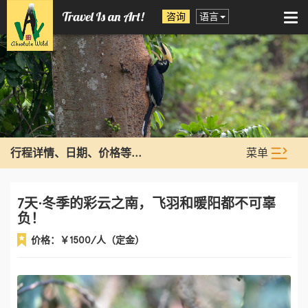
咨询
语言
Tog
nav
菜单
行程详情、日期、价格等...
7天·冬季的彩云之南，飞羽和暖阳都不可辜
负！
价格：￥​1500/人（定金）