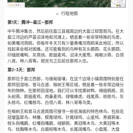
▲
行程地图
第1天：腾冲—盈江—那邦
中午腾冲集合，然后前往盈江县城周边的大盈江短暂观鸟。在大
盈江河边的芦荟沼泽地和河滩上，栖息着一些非常特殊的鸟类，
如黄嘴河燕鸥，但每年冬天只有少量黄嘴河燕鸥来此地区，所以
找起来会相对困难。还可能看到的鸟种有灰头鹦鹉、花头鹦鹉、
印缅斑嘴鸭、灰燕鸻、距翅麦鸡、沼泽大尾莺、褐喉沙燕、白领
八哥、林八哥等。观完鸟之后前往那邦入住。
第2-3天：那邦
那邦位于盈江西部，与缅甸接壤，在这个边境小镇周围特别是在
那邦田湿地、昔马古道、榕树王等区域，栖息着一些非常边缘分
布的物种。在那邦田湿地，我们可以寻找栗树鸭、褐翅鸦鹃、凤
头树燕、距翅麦鸡、肉垂麦鸡、绿喉蜂虎、线尾燕、斑椋鸟、灰
头椋鸟、红嘴椋鸟、白领八哥、林八哥等鸟类。
在榕树王和昔马古道周围可搜寻一些低海拔的特色林鸟，包括花
冠皱盔犀鸟、林雕、楔尾绿鸠、针尾绿鸠、山皇鸠、黑眉鸦雀、
棕头钩嘴鹛、红嘴钩嘴鹛、绒额䴓、黄冠啄木鸟、大黄冠啄木
鸟、纹胸啄木鸟、白眉棕啄木鸟、长尾阔嘴鸟、小盘尾、大盘